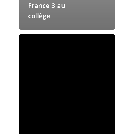
France 3 au
collège
Accueil
Le collège
Les installations