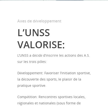
Axes de développement
L’UNSS
VALORISE:
Accueil
L’UNSS a décidé d’inscrire les actions des A.S.
Le collège
sur les trois pôles:
Les installations
Vie du collèg
Développement: Favoriser l’initiation sportive,
la découverte des sports, le plaisir de la
Le personnel
Assistance numérique
Contact
pratique sportive.
Les ateliers
Menus
Compétition: Rencontres sportives locales,
L’ UNSS
régionales et nationales (sous forme de