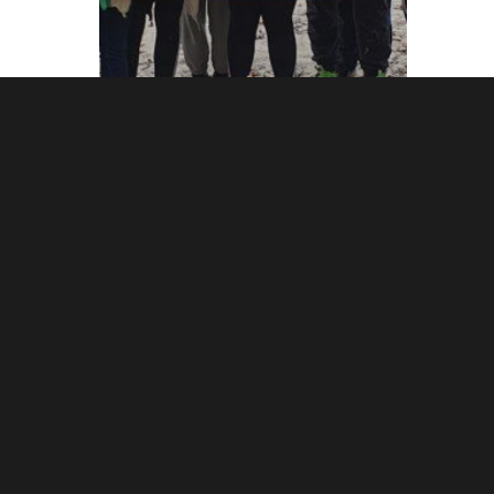
Ecocitoyen du Monde
Vie du collège
Action de nettoyage
citoyen avec les
classes de 5eme