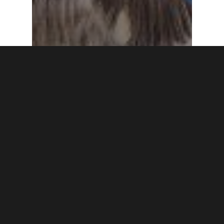
Français
Vie du collège
Brigade de lecture sur
le cyberharcèlement