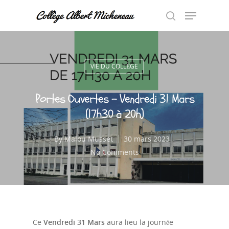
Hit enter to search or ESC to close
VIE DU COLLÈGE
Portes Ouvertes – Vendredi 31 Mars
(17h30 à 20h)
By
Malou Musset
30 mars 2023
No Comments
Ce
Vendredi 31 Mars
aura lieu la journée