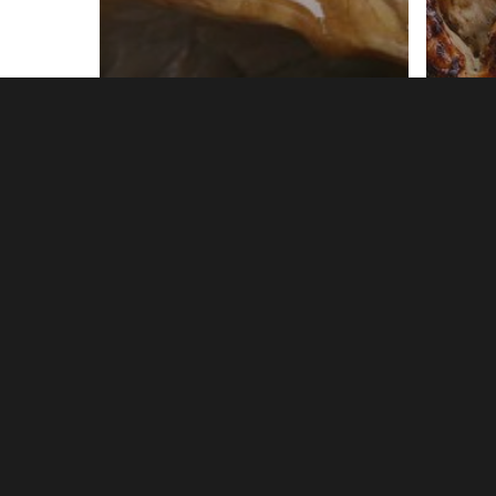
Menus
Men
Menus du 19 au
Me
23/09
16