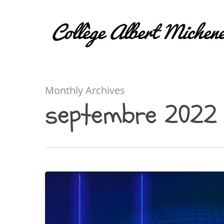
Monthly Archives
septembre 2022
Hit enter to search or ESC to close