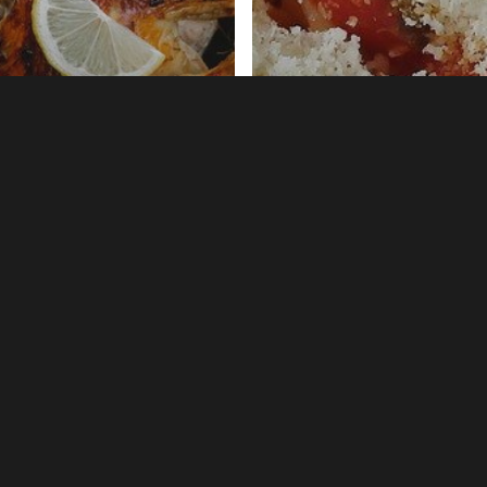
us
nus du 12 au
Menus
/09
Menus du 05 au 