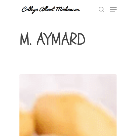
M. AYMARD
Hit enter to search or ESC to close