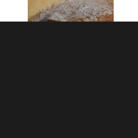
Menus
Menus du 09 au
13/01