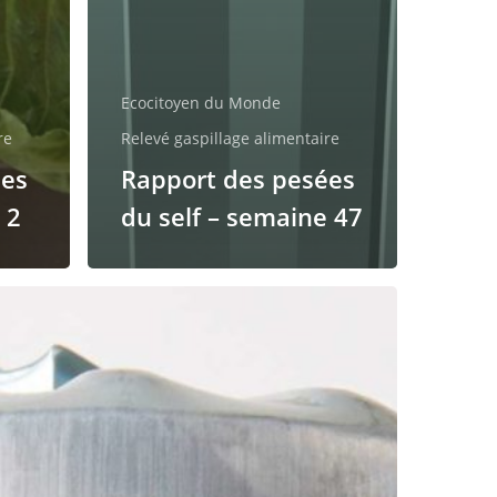
Ecocitoyen du Monde
re
Relevé gaspillage alimentaire
ées
Rapport des pesées
 2
du self – semaine 47