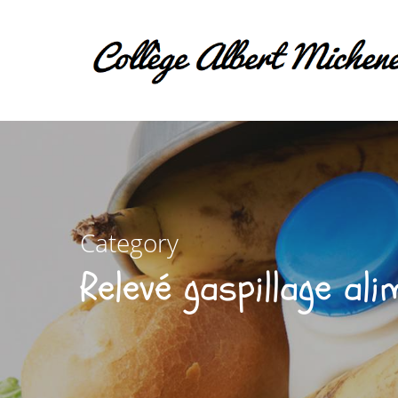
Category
Relevé gaspillage ali
Hit enter to search or ESC to close