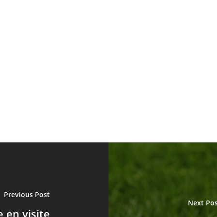
Previous Post
Next Pos
 en visite