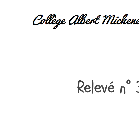
Relevé n°
Hit enter to search or ESC to close