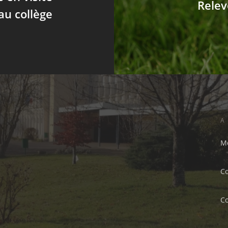
Relev
au collège
A
Me
C
C