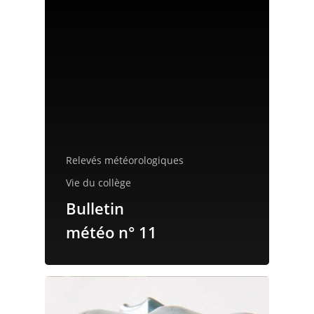
Relevés météorologiques
Vie du collège
Bulletin
Accueil
météo n° 11
Le collège
Les installations
Vie du collè