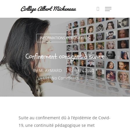
Hit enter to search or ESC to close
INFORMATIONS CORONAVIRUS
Confinement: consignes à suivre
By
M. AYMARD
16 mars 2020
No Comments
Suite au confinement dû à l’épidémie de Covid-
19, une continuité pédagogique se met