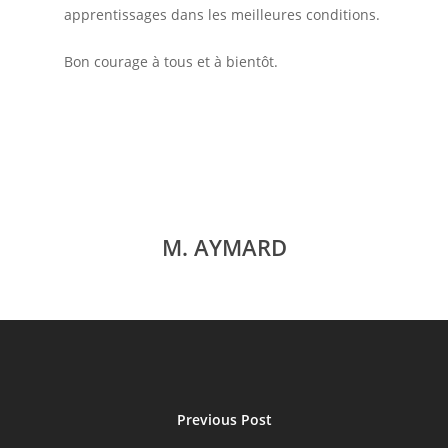
apprentissages dans les meilleures conditions.
Bon courage à tous et à bientôt.
Accueil
Le collège
Les installations
Vie du collè
M. AYMARD
Le personnel
Assistance numérique
Contact
Les ateliers
Menus
L’ UNSS
Administration
Le mot du Principal
Previous Post