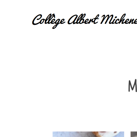
M
Hit enter to search or ESC to close