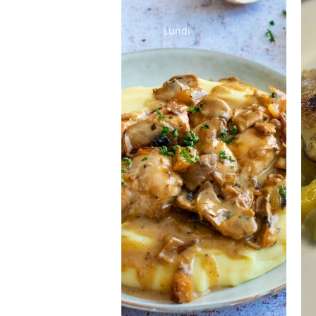
Lundi
Salade d’endives
au bleu ou
mimolette
Emincé de
poulet Riz pilaf
Salade verte
Fromage à la
coupe
Mousse au
chocolat