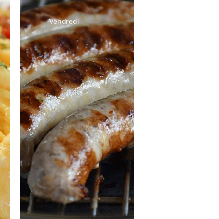
Vendredi
Salade de
haricots verts
Chipolatas
Lentilles aux
carottes et
lardons
Salade verte
Yaourt fermier
Fruits de saison