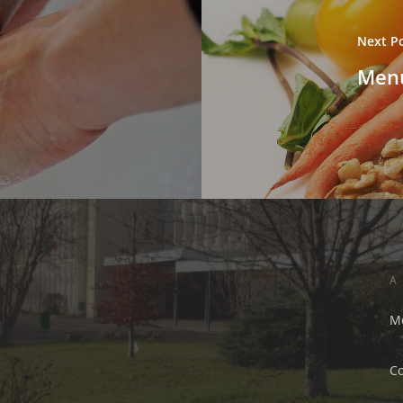
Next P
Menu
A
Me
C