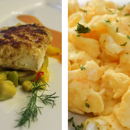
Mardi
Jeudi
Salade de pâtes
Salade
composée
Œufs brouillés à
la tomate
Poisson du jour
Julienne de
Printanière de
légumes
légumes
Salade verte
Salade verte
Fromage à la
Fromage à la
coupe
coupe
Fruits de saison
Semoule au
caramel