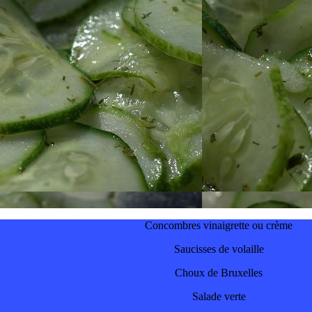
Concombres vinaigrette ou crème
Saucisses de volaille
Choux de Bruxelles
Salade verte