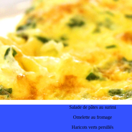
Salade de pâtes au surimi
Omelette au fromage
Haricots verts persillés