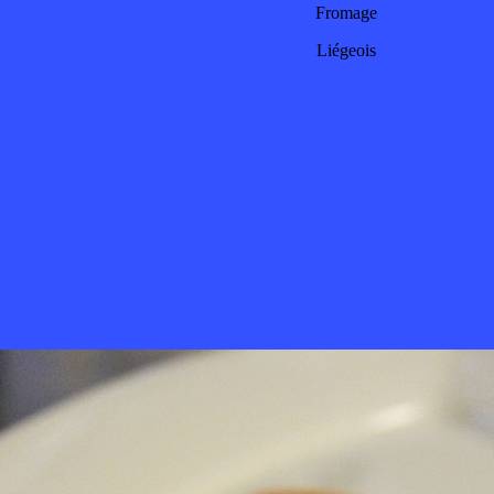
Fromage
Liégeois