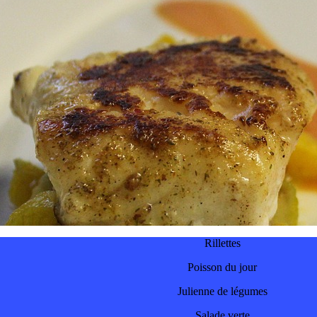
Rillettes
Poisson du jour
Julienne de légumes
Salade verte