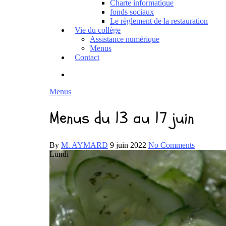
Charte informatique
fonds sociaux
Le règlement de la restauration
Vie du collège
Assistance numérique
Menus
Contact
Menus
Menus du 13 au 17 juin
By
M. AYMARD
9 juin 2022
No Comments
Lundi