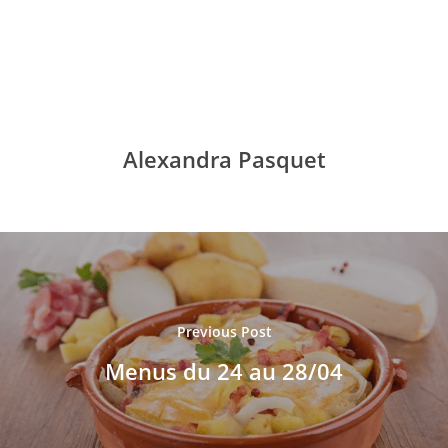
Alexandra Pasquet
Accueil
Previous Post
Le collège
Menus du 24 au 28/04
Les installations
Vie du collè
Le personnel