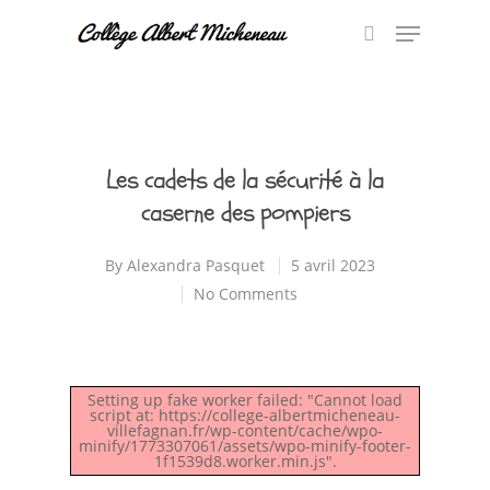
Hit enter to search or ESC to close
Les cadets de la sécurité à la
caserne des pompiers
By
Alexandra Pasquet
5 avril 2023
No Comments
Setting up fake worker failed: "Cannot load
script at: https://college-albertmicheneau-
villefagnan.fr/wp-content/cache/wpo-
minify/1773307061/assets/wpo-minify-footer-
1f1539d8.worker.min.js".