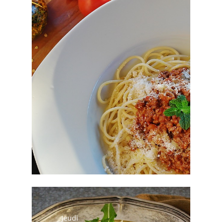
Spaghetti à la bolognaise
Salade
Fromage
Crème dessert
Jeudi