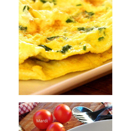
Omelette aux pommes de
terre
Ratatouille
Salade verte
Fromage
Fruits de saison
Mardi
Salade de tomates