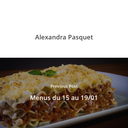
Alexandra Pasquet
Accueil
Previous Post
Le collège
Menus du 15 au 19/01
Les installations
Vie du collè
Le personnel
Assistance numérique