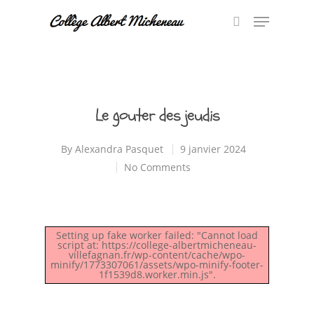
Hit enter to search or ESC to close
Le gouter des jeudis
By
Alexandra Pasquet
9 janvier 2024
No Comments
Setting up fake worker failed: "Cannot load
script at: https://college-albertmicheneau-
villefagnan.fr/wp-content/cache/wpo-
minify/1773307061/assets/wpo-minify-footer-
1f1539d8.worker.min.js".