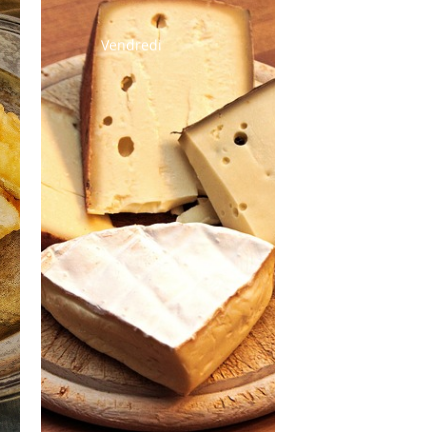
Vendredi
Carottes râpées
Rôti de porc
Choux de
Bruxelles
Salade verte
Fromage
Semoule au lait