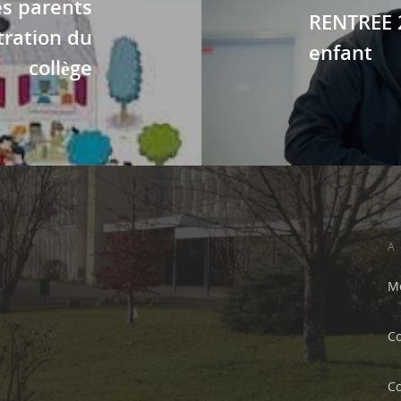
es parents
RENTREE 
tration du
enfant
collège
A
Me
C
C