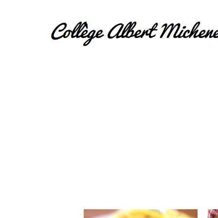
Hit enter to search or ESC to close