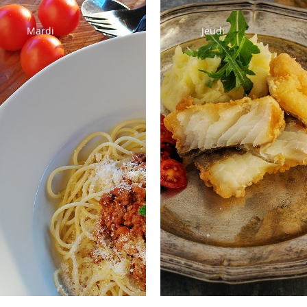
Mardi
Jeudi
Salade de
Salami/Jambon
tomates
blanc
Spaghetti à la
Poisson pané
bolognaise
Coquillettes au
Salade
beurre
Fromage
Salade verte
Crème dessert
Yaourt
Fruit de saison