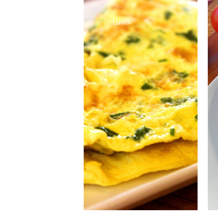
Lundi
Salade de pâtes
Omelette aux
pommes de
terre
Ratatouille
Salade verte
Fromage
Fruits de saison