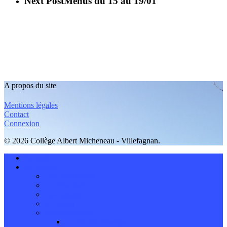
Next Post
Menus du 15 au 19/01
A propos du site
Mentions légales
Contact
Connexion
© 2026 Collège Albert Micheneau - Villefagnan.
Accueil
Le collège
Les installations
Le personnel
Les ateliers
L’ UNSS
Administration
Le mot du Principal