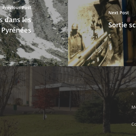
Previous Post
Next Post
s dans les
Sortie s
Pyrénées
A
Me
C