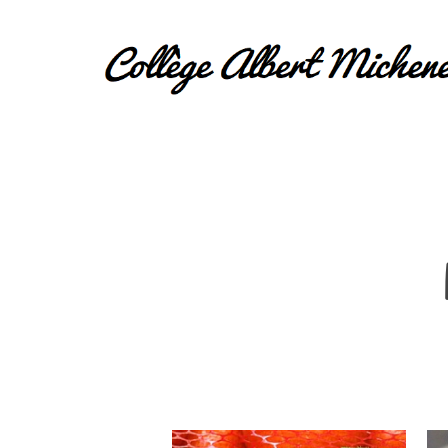
Hit enter to search or ESC to close