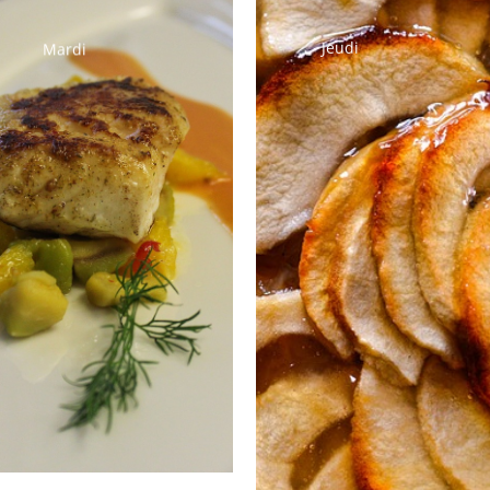
Jeudi
Mardi
Pamplemousse
Salade
(boite à idées)
mexicaine
Poisson du jour
Omelette de
pommes de
Fondue de
terre
poireaux
Épinards crème
Salade verte
(boite à idées)
Fromage
Salade verte
Semoule au lait
Fromage
Tarte aux
pommes maison
(boite à idées)