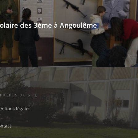
colaire des 3ème à Angoulême
 PROPOS DU SITE
ntions légales
ontact