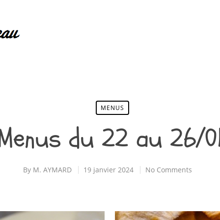
MENUS
Menus du 22 au 26/0
By
M. AYMARD
19 janvier 2024
No Comments