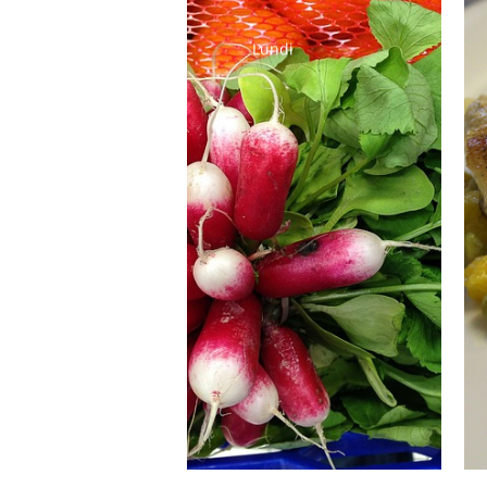
Lundi
Radis noirs et
roses
Sauté de poulet
Coquillettes
Salade verte
Fromage
Liégeois