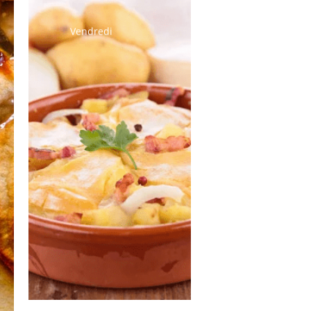
Vendredi
Potage
Tartiflette (boite
à idées)
Salade verte
Yaourt
Fruits de saison