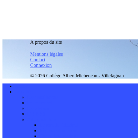
A propos du site
Mentions légales
Contact
Connexion
© 2026 Collège Albert Micheneau - Villefagnan.
Accueil
Le collège
Les installations
Le personnel
Les ateliers
L’ UNSS
Administration
Le mot du Principal
Règlement intérieur
Charte informatique